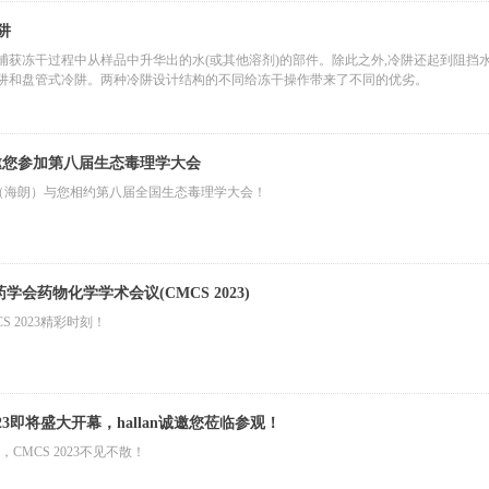
阱
获冻干过程中从样品中升华出的水(或其他溶剂)的部件。除此之外,冷阱还起到阻挡水气进
阱和盘管式冷阱。两种冷阱设计结构的不同给冻干操作带来了不同的优劣。
诚邀您参加第八届生态毒理学大会
lan（海朗）与您相约第八届全国生态毒理学大会！
学会药物化学学术会议(CMCS 2023)
CS 2023精彩时刻！
23即将盛大开幕，hallan诚邀您莅临参观！
，CMCS 2023不见不散！