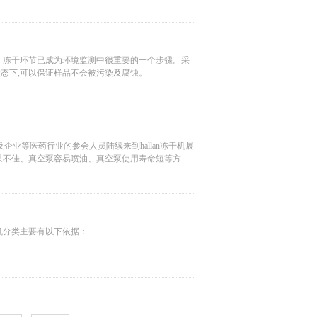
，冻干环节已成为环境监测中很重要的一个步骤。采
状态下,可以保证样品不会被污染及腐蚀。
以及企业等医药行业的参会人员陆续来到hallan冻干机展
果不佳、真空泵容易喷油、真空泵使用寿命短等方面
机分类主要有以下依据：