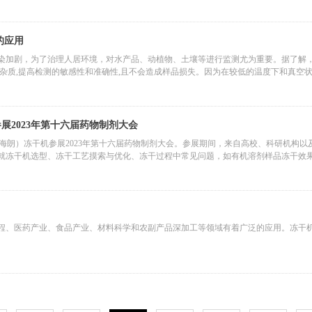
的应用
染加剧，为了治理人居环境，对水产品、动植物、土壤等进行监测尤为重要。据了解
和杂质,提高检测的敏感性和准确性,且不会造成样品损失。因为在较低的温度下和真空
机参展2023年第十六届药物制剂大会
hallan（海朗）冻干机参展2023年第十六届药物制剂大会。参展期间，来自高校、科研机构
就冻干机选型、冻干工艺摸索与优化、冻干过程中常见问题，如有机溶剂样品冻干效
allan冻干机性能参数后，对hallan冻干机表现出浓厚的兴趣以及高度认可。
程、医药产业、食品产业、材料科学和农副产品深加工等领域有着广泛的应用。冻干