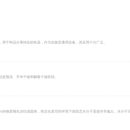
，用于样品分离纯化的机器，作为实验室通用设备，其应用十分广泛。
别是预冻、升华干燥和解吸干燥阶段。
分的物质预先冻结成固体，然后在真空的环境下使固态水分子直接升华逸出，水分子